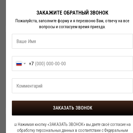
генеральная уборка и дезинфекция проводятся строго
перед вашим заселением. В комнатах есть всё
ЗАКАЖИТЕ ОБРАТНЫЙ ЗВОНОК
необходимое для поддержания чистоты.
Пожалуйста, заполните форму и я перезвоню Вам, отвечу на все
вопросы и согласуем время приезда.
❓
Соответствует ли жилье правилам
безопасности?
👉
Да, ваше проживание у нас полностью легально и
+7
безопасно на 100%.
В строгом соответствии с
федеральным законодательством, наш дом оборудован
исправными индивидуальными приборами учета
водоснабжения и электроэнергии. Также в жилье
имеются первичные средства пожарной безопасности —
исправные огнетушители.
ЗАКАЗАТЬ ЗВОНОК
Нажимая кнопку «ЗАКАЗАТЬ ЗВОНОК» вы даете своё согласие на
❓
Как в домовладении соблюдается закон о
☑
обработку персональных данных в соответствии с Федеральным
тишине?