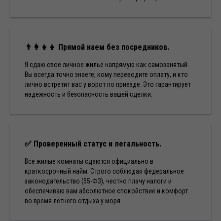
👨‍👩‍👧‍👦
Прямой наем без посредников.
Что говорят арендаторы
Я сдаю свое личное жилье напрямую как самозанятый.
(Оценка 4.6 на Яндекс Картах на
4.6
Вы всегда точно знаете, кому переводите оплату, и кто
/5
основе 120 реальных отзывов)
лично встретит вас у ворот по приезде. Это гарантирует
надежность и безопасность вашей сделки.
✅
Проверенный статус и легальность.
Все жилые комнаты сдаются официально в
краткосрочный найм. Строго соблюдая федеральное
законодательство (55-ФЗ), честно плачу налоги и
обеспечиваю вам абсолютное спокойствие и комфорт
во время летнего отдыха у моря.