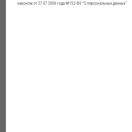
законом от 27.07.2006 года №152-Ф3 "О персональных данных"
👉
Мы строго контролируем соблюдение тишины в
ночное время с 23:00 до 07:00.
Наша цель — обеспечить
гостям глубокий и здоровый сон. У нас запрещены
ночные шумные вечеринки и громкая музыка. Мы требуем
от всех жильцов неукоснительного соблюдения этого
правила, что делает наш дом идеальным для семейного
отдыха.