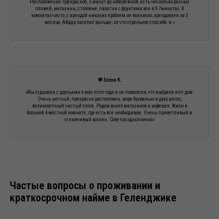
Расположение прекрасное, 5 минут до набережной, есть несколько разных
пляжей, магазины, столовые, палатки с фруктами все в 3-7минутах. В
комнатах чисто, с арендой никаких проблем не возникло, арендовали за 3
месяца, Айдар заселил раньше, за что отдельное спасибо ☺️
»
💬 Елена К
.
«
Мы отдыхали с друзьями в мае этого года и не пожалели, что выбрали этот дом.
Очень уютный, прекрасно расположен, море буквально в двух шагах,
великолепный чистый пляж. Рядом много магазинов и кафешек. Жили в
большой 4-местной комнате, где есть все необходимое. Очень приветливый и
отзывчивый хозяин. Советую однозначно
»
Частые вопросы о проживании и
краткосрочном найме в Геленджике