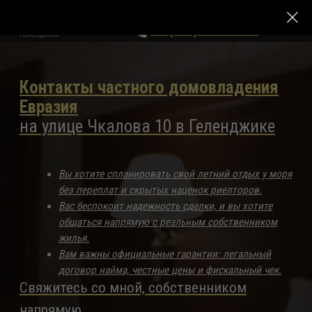
На связи -звоните
ЕВРАЗИЯ
+7 (918) 140-94-26
Геленджик
Контакты частного домовладения
Евразия
на улице Чкалова 10 в Геленджике
Вы хотите спланировать свой летний отдых у моря
без переплат и скрытых наценок риелторов.
Вас беспокоит надежность сделки, и вы хотите
общаться напрямую с реальным собственником
жилья.
Вам важны официальные гарантии: легальный
договор найма, честные цены и фискальный чек.
Свяжитесь со мной, собственником
напрямую.
Я всегда на связи, чтобы сделать ваше
пребывание в Геленджике комфортным,
безопасным и по-домашнему уютным.