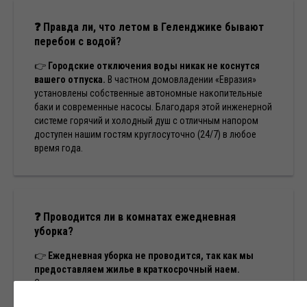
❓
Правда ли, что летом в Геленджике бывают
перебои с водой?
👉
Городские отключения воды никак не коснутся
вашего отпуска.
В частном домовладении «Евразия»
установлены собственные автономные накопительные
баки и современные насосы. Благодаря этой инженерной
системе горячий и холодный душ с отличным напором
доступен нашим гостям круглосуточно (24/7) в любое
время года.
❓
Проводится ли в комнатах ежедневная
уборка?
👉
Ежедневная уборка не проводится, так как мы
предоставляем жилье в краткосрочный наем.
Согласно закону, у нас не оказываются гостиничные
услуги и услуги общественного питания. Тщательная